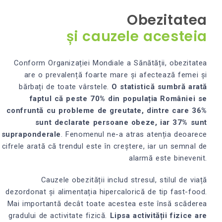
Obezitatea
și cauzele acesteia
Conform Organizației Mondiale a Sănătății, obezitatea
are o prevalență foarte mare și afectează femei și
bărbați de toate vârstele.
O statistică sumbră arată
faptul că peste 70% din populația României se
confruntă cu probleme de greutate, dintre care 36%
sunt declarate persoane obeze, iar 37% sunt
supraponderale
. Fenomenul ne-a atras atenția deoarece
cifrele arată că trendul este în creștere, iar un semnal de
alarmă este binevenit.
Cauzele obezității includ stresul, stilul de viață
dezordonat și alimentația hipercalorică de tip fast-food.
Mai importantă decât toate acestea este însă scăderea
gradului de activitate fizică.
Lipsa activității fizice are