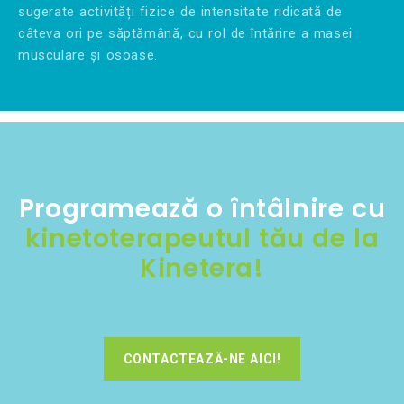
sugerate activități fizice de intensitate ridicată de
câteva ori pe săptămână, cu rol de întărire a masei
musculare și osoase.
Programează o întâlnire cu
kinetoterapeutul tău de la
Kinetera!
CONTACTEAZĂ-NE AICI!